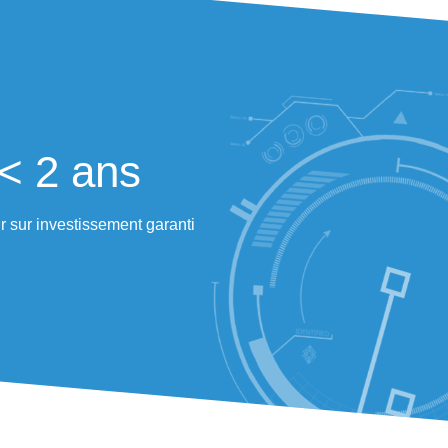
Une réduction notable de la
pénibilité
Auparavant, les opérateurs, pouvaient parcourir entre 
12 kilomètres par jour, pour collecter des produits en n
préparant au maximum que 6 commandes simultanées
« Après 12 ans d’un système piéton, la
combinaison Shopper et Scallog, est simple