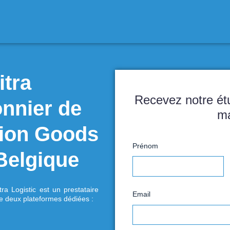
 Soditra
ic pionnier de
otisation Goods
P
 en Belgique