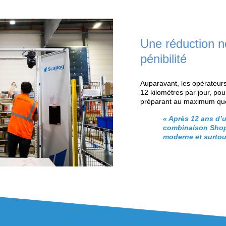
a promesse client en ligne
rissable des produits
a diversification de sa clientèle, Soditra
utomatiser dans des coûts
erdre ni en flexibilité ni en agilité
.
»
ods to Man
selon Scallog fût un choix