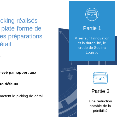
botisation « Goods To Man », séduisent
uveaux clients.
ions de picking réalisés