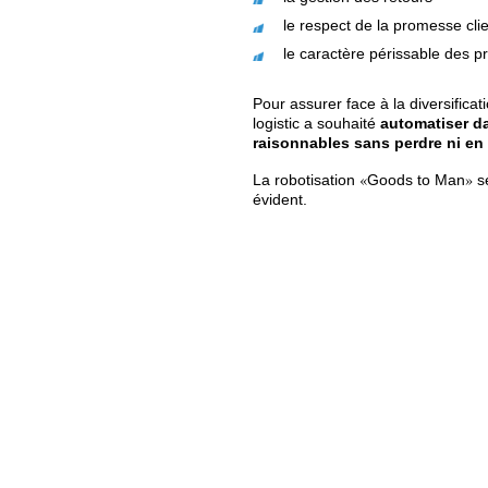
chaque anné
Nivelles, 4
de command
Ces préparations 
mobilisent les
représentent u
déplacements 
nécessitent un
De nouveaux enjeux 
Parmi eux :
la saisonnalité
la gestion des 