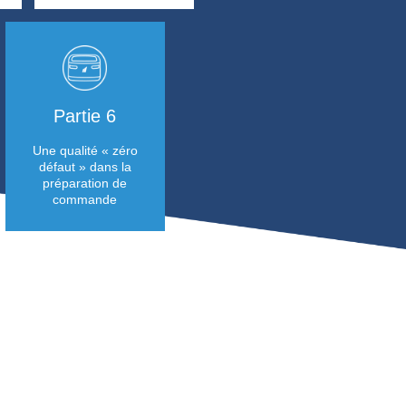
Partie 1
Partie 2
Miser sur l’innovation
Accélérer et fiabiliser
et la durabilité, le
des préparations de
credo de Soditra
commandes de détail
Logistic
en essor
Partie 3
Partie 4
Une réduction
Un gain de stocka
notable de la
important
pénibilité