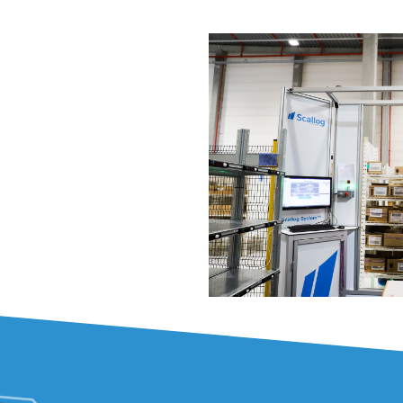
le respect de l
le caractère pé
Pour assurer face à l
logistic a souhaité
a
raisonnables sans p
«
La robotisation
Go
évident.