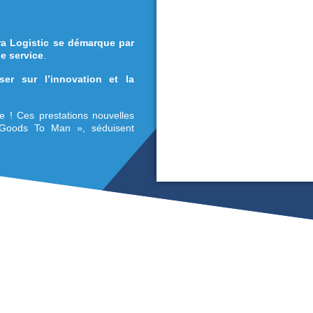
’externalisation des prestations logistiques
 l’entreposage dans des environnements :
e-forme,
Soditra Logistic se démarque par
formance et de service
.
treprise ?
Miser sur l’innovation et la
s’avère payante !
C
es prestations nouvelles