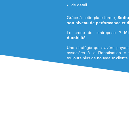
de productivitée
d’expertise dans l
Ce site propose de
hétérogène
standard
de détail
Grâce à cette plat
son niveau de per
Le credo de l’en
durabilité
.
Une stratégie qui 