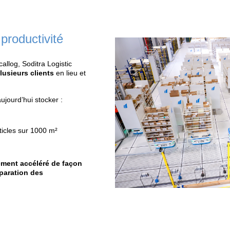
Les avantages de no
X 3
+ 30