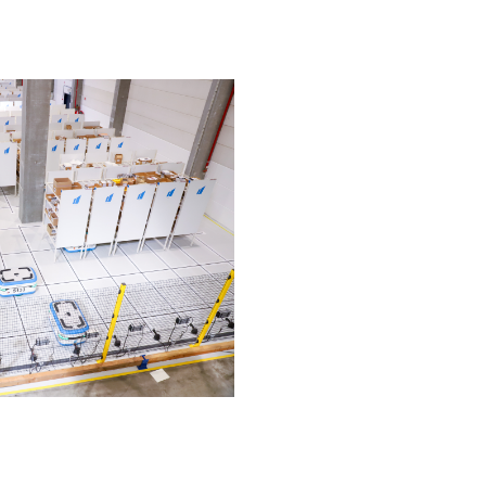
moderne et surtout moins pénible »
tre solution
 %
< 2 ans