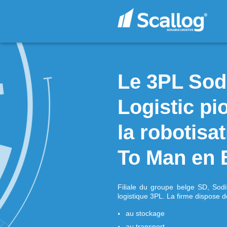
Le 3PL
Logist
la rob
To Man