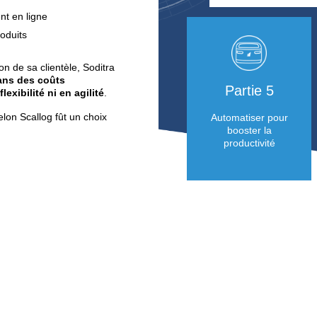
e sur la plate-forme de
5% sont des préparations
es de détail
de commandes :
 opérateurs
n coût plus élevé par rapport aux
de palettes
e qualité «zéro défaut»
à relever impactent le picking de détail.
retours