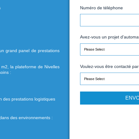
elge SD, Soditra Logistic est un prestataire
E
irme dispose de deux plateformes dédiées :
N
n de commandes
A
t de proposer un grand panel de prestations
aleur ajoutée.
V
cie de 16 800 m2, la plateforme de Nivelles
épond aux besoins :