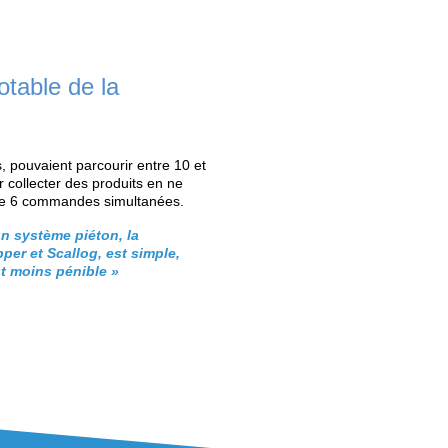
Partie 5
Partie 6
Automatiser pour
Une qualité « zéro
booster la
défaut » dans la
productivité
préparation de
commande