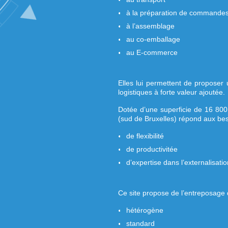
Filiale du groupe b
logistique 3PL.
La f
au stockage
au transport
à la préparatio
à l’assemblage
au co-emballage
au E-commerce
Elles lui permetten
logistiques à forte v
Dotée d’une superfi
(sud de Bruxelles)
r
de flexibilité