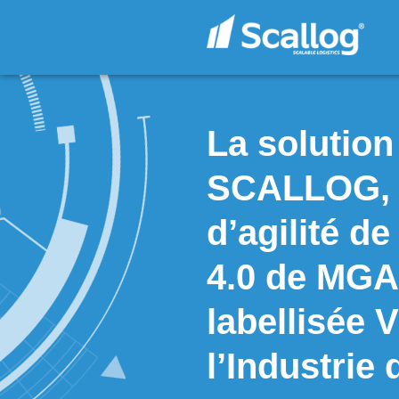
La sol
SCALL
d’agili
4.0 d