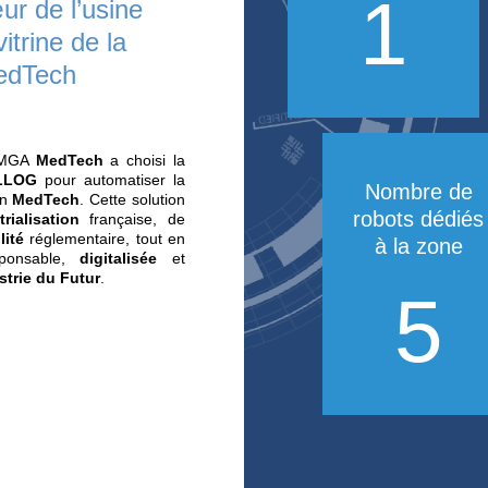
olution de robotique
que au cœur de l’usine
Tech, vitrine de la
lisation MedTech