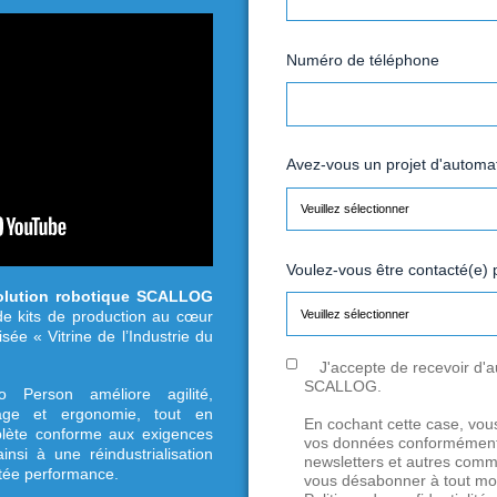
sée Vitrine de
trie du Futur
E
N
A
V
puie sur
la solution robotique SCALLOG