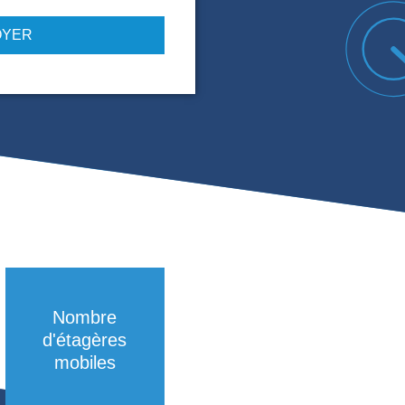
J'accepte de recevoir d'autres communications de
SCALLOG.
En cochant cette case, vous autorisez Scallog à utiliser
vos données conformément au RGPD pour l'envoi de
newsletters et autres communications. Vous pouvez
vous désabonner à tout moment en consultant notre
Politique de confidentialité.