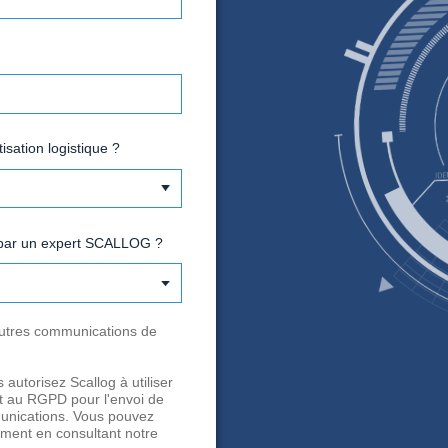
mail
uméro de téléphone
vez-vous un projet d'automatisation logistique ?
oulez-vous être contacté(e) par un expert SCALLOG ?