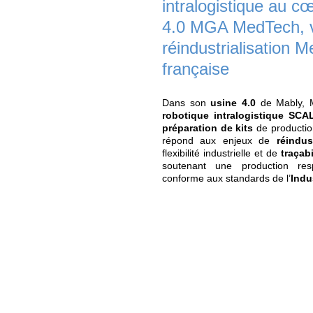
SCALLOG, s
intralogisti
4.0 MGA Med
réindustria