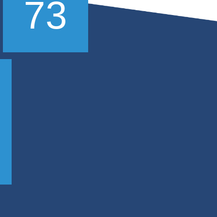
Nombre de
Nombre
station de
d'étagères
travail
mobiles
1
73