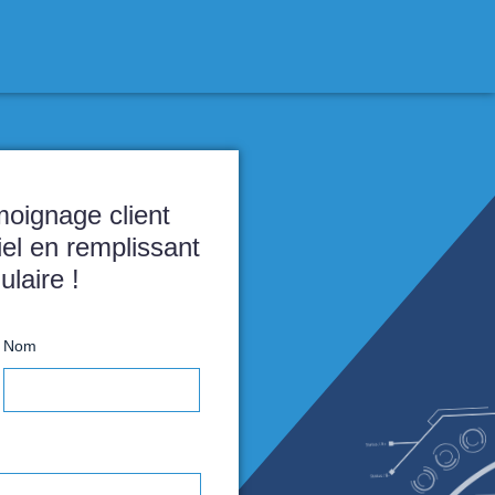
Recevez ce témoignage client
complet par courriel en remplissan
ce formulaire !
rénom
Nom