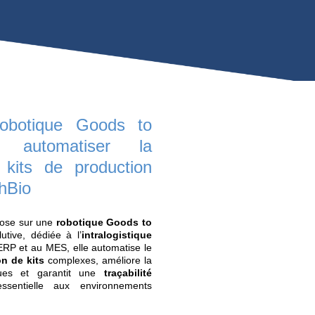
Nombre de
robots dédiés
à la zone
5