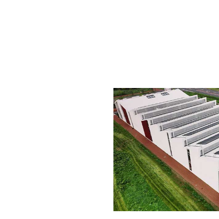
française
Dans son
usine 4
robotique intral
préparation de kit
répond aux enje
flexibilité industriel
soutenant une pr
conforme aux standa