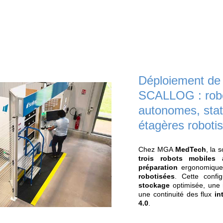
30%
x3
de stockage
Gain de producti