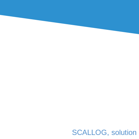
pour automatiser l
de son usine 4.0 de 
Futur ».
Cette intralogist
productivité, den
garantissant une t
MedTech. SCALLOG 
française durable, f