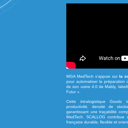
labelli
l’Indus
MGA MedTech s’ap