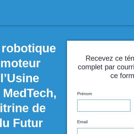
ution robotique
OG, moteur
té de l’Usine
e MGA MedTech,
P