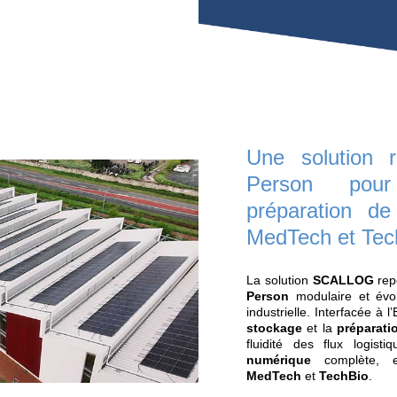
.0
de Mably, MGA
MedTech
a choisi la
ogistique SCALLOG
pour automatiser la
s
de production
MedTech
. Cette solution
ux de
réindustrialisation
française, de
le et de
traçabilité
réglementaire, tout en
oduction responsable,
digitalisée
et
rds de l’
Industrie du Futur
.