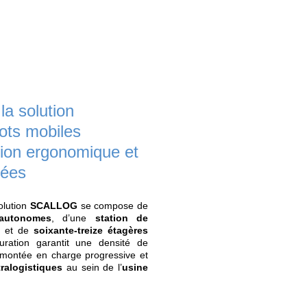
÷5
vité
Réduction des trajets opérateu